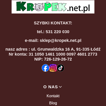
SZYBKI KONTAKT:
tel.: 531 220 030
e-mail: sklep@kropek.net.pl
nasz adres
: ul. Grunwaldzka 16 A, 91-335 Łódź
Nr konta: 31 1050 1461 1000 0097 4601 2773
NIP: 726-129-26-72
Linki w stopce
O NAS
Kontakt
Blog