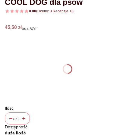
COOL DOG dla psów
0.00
(Oceny: 0 Recenzje: 0)
Cena
45,50 zł
bez VAT
Wybierz wariant produktu:
Poszczególne warianty mogą różnić się ceną
*
wybierz rozmiar
rozmiar S
rozmiar M
(+4,95 zł)
rozmiar L
(+18,49 zł)
Ilość
szt.
Dostępność:
duża ilość