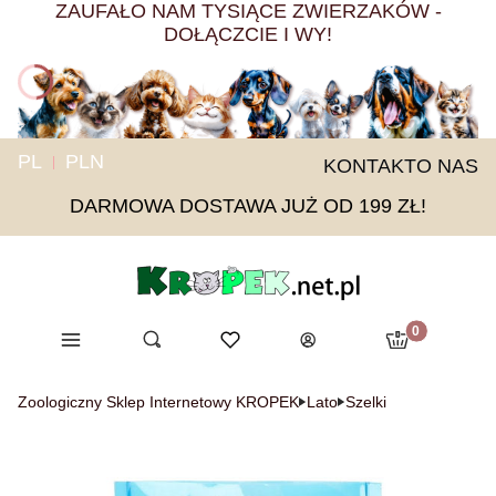
ZAUFAŁO NAM TYSIĄCE ZWIERZAKÓW -
DOŁĄCZCIE I WY!
PL
PLN
KONTAKT
O NAS
DARMOWA DOSTAWA JUŻ OD 199 ZŁ!
Produkty w ko
Menu
Otwórz wyszukiwarkę
Ulubione
Szukaj
Koszyk
Zaloguj się
Zoologiczny Sklep Internetowy KROPEK
Lato
Szelki