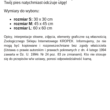
Twój pies natychmiast odczuje ulgę!
Wymiary do wyboru:
rozmiar S:
30 x 30 cm
rozmiar M:
45 x 45 cm
rozmiar L
: 60 x 60 cm
Opisy, interpretacje słowne, zdjęcia, elementy
graficzne są własnością
Zoologicznego Sklepu Internetowego KROPEK. Informujemy, że nie
mogą być kopiowane i rozpowszechniane bez zgody właściciela
(Ustawa o prawie autorskim i prawach pokrewnych z dn. 4 lutego 1994
zawarta w Dz. U. 1994r. Nr 24 poz. 83 ze zmianami). Kto nie stosuje
się do przepisów w/w ustawy, ponosi odpowiedzialność karną.