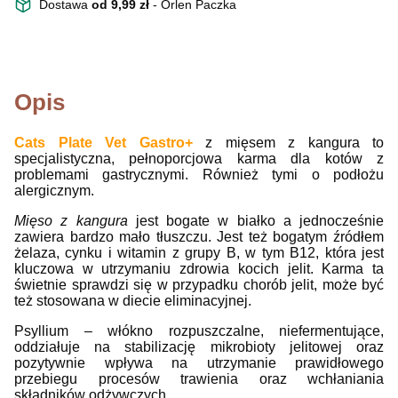
Dostawa
od 9,99 zł
- Orlen Paczka
Opis
Cats Plate Vet Gastro+
z mięsem z kangura to
specjalistyczna, pełnoporcjowa karma dla kotów z
problemami gastrycznymi. Również tymi o podłożu
alergicznym.
Mięso z kangura
jest bogate w białko a jednocześnie
zawiera bardzo mało tłuszczu. Jest też bogatym źródłem
żelaza, cynku i witamin z grupy B, w tym B12, która jest
kluczowa w utrzymaniu zdrowia kocich jelit. Karma ta
świetnie sprawdzi się w przypadku chorób jelit, może być
też stosowana w diecie eliminacyjnej.
Psyllium – włókno rozpuszczalne, niefermentujące,
oddziałuje na stabilizację mikrobioty jelitowej oraz
pozytywnie wpływa na utrzymanie prawidłowego
przebiegu procesów trawienia oraz wchłaniania
składników odżywczych.