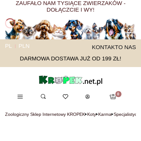
ZAUFAŁO NAM TYSIĄCE ZWIERZAKÓW -
DOŁĄCZCIE I WY!
PL
PLN
KONTAKT
O NAS
DARMOWA DOSTAWA JUŻ OD 199 ZŁ!
Produkty w ko
Menu
Otwórz wyszukiwarkę
Ulubione
Szukaj
Koszyk
Zaloguj się
Zoologiczny Sklep Internetowy KROPEK
Koty
Karma
Specjalistycz