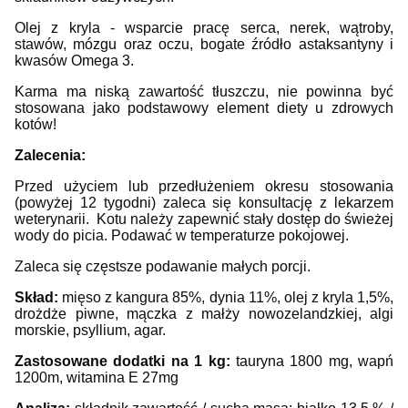
Olej z kryla - wsparcie pracę serca, nerek, wątroby,
stawów, mózgu oraz oczu, bogate źródło astaksantyny i
kwasów Omega 3.
Karma ma niską zawartość tłuszczu, nie powinna być
stosowana jako podstawowy element diety u zdrowych
kotów!
Zalecenia:
Przed użyciem lub przedłużeniem okresu stosowania
(powyżej 12 tygodni) zaleca się konsultację z lekarzem
weterynarii. Kotu należy zapewnić stały dostęp do świeżej
wody do picia. Podawać w temperaturze pokojowej.
Zaleca się częstsze podawanie małych porcji.
Skład:
mięso z kangura 85%, dynia 11%, olej z kryla 1,5%,
drożdże piwne, mączka z małży nowozelandzkiej, algi
morskie, psyllium, agar.
Zastosowane dodatki na 1 kg:
tauryna 1800 mg, wapń
1200m, witamina E 27mg