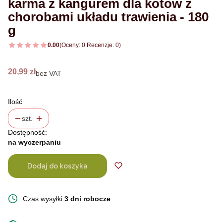
karma z kangurem dla kotów z
chorobami układu trawienia - 180
g
0.00
(Oceny: 0 Recenzje: 0)
Cena
20,99 zł
bez VAT
Ilość
szt.
Dostępność:
na wyczerpaniu
Dodaj do koszyka
Czas wysyłki:
3 dni robocze