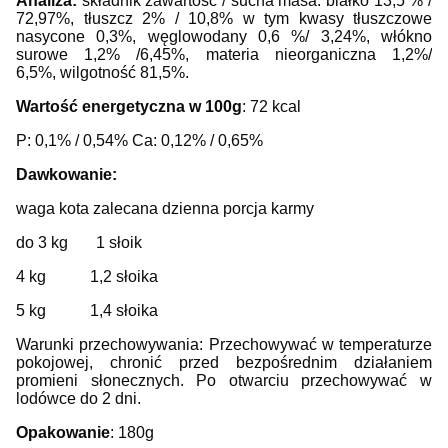
Analiza:
składnik zawartość / sucha masa:
białko 13,5 % /
72,97%,
tłuszcz 2% / 10,8%
w tym kwasy tłuszczowe
nasycone 0,3%,
węglowodany 0,6 %/ 3,24%,
włókno
surowe 1,2% /6,45%,
materia nieorganiczna 1,2%/
6,5%,
wilgotność 81,5%.
Wartość energetyczna w 100g
: 72 kcal
P: 0,1% / 0,54% Ca: 0,12% / 0,65%
Dawkowanie:
waga kota zalecana dzienna porcja karmy
do 3 kg 1 słoik
4 kg 1,2 słoika
5 kg 1,4 słoika
Warunki przechowywania: Przechowywać w temperaturze
pokojowej, chronić przed bezpośrednim działaniem
promieni słonecznych. Po otwarciu przechowywać w
lodówce do 2 dni.
Opakowanie
: 180g