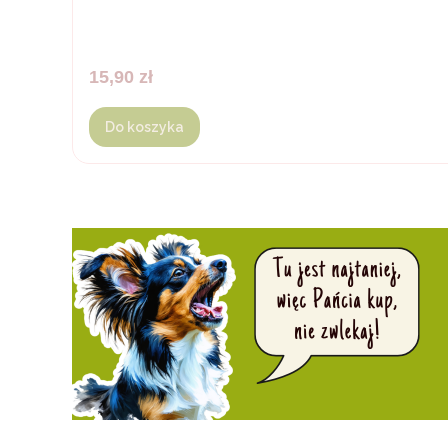
Cena
15,90 zł
Do koszyka