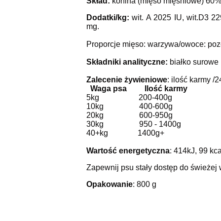
Skład:
konina (mięso mięśniowe) 60%, 
Dodatki/kg:
wit.
A 2025 IU, wit.D3 22
mg.
Proporcje mięso: warzywa/owoce: poz
Składniki analityczne:
białko surowe 
Zalecenie żywieniowe
: ilość karmy /
Waga psa Ilość karmy
5kg 200-400g
10kg 400-600g
20kg 600-950g
30kg 950 - 1400g
40+kg 1400g+
Wartość energetyczna
: 414kJ, 99 kca
Zapewnij psu stały dostęp do świeżej 
Opakowanie
: 800 g