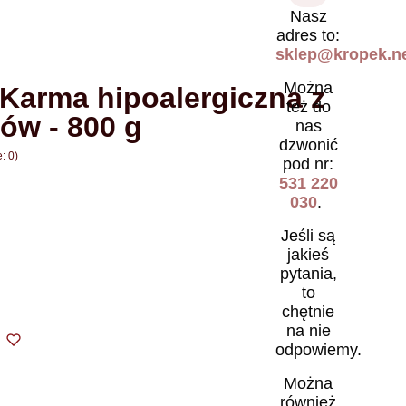
Nasz
adres to:
sklep@kropek.ne
Można
arma hipoalergiczna z
też do
ów - 800 g
nas
dzwonić
: 0)
pod nr:
531 220
030
.
Jeśli są
jakieś
pytania,
to
chętnie
na nie
odpowiemy.
Można
również