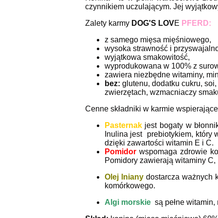
czynnikiem uczulającym. Jej wyjątkow
Zalety karmy
DOG'S LOV
E
PFERD:
z samego mięsa mięśniowego,
wysoka strawność i przyswajaln
w
yjątkowa smakowitość,
w
yprodukowana w 100% z surow
z
awiera niezbędne witaminy, mine
bez:
glutenu, dodatku cukru, so
zwierzętach, wzmacniaczy smak
Cenne składniki w karmie wspierające
Pasternak
jest bogaty w błonnik
Inulina jest prebiotykiem, który
dzięki zawartości witamin E i C.
Pomidor
wspomaga zdrowie komó
Pomidory zawierają witaminy C, 
Olej lniany
dostarcza ważnych k
komórkowego.
Algi morskie
są pełne witamin, 