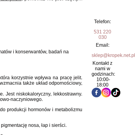
Telefon:
531 220
030
Email:
omatów i konserwantów, badań na
sklep@kropek.net.p
Kontakt z
nami w
godzinach:
która korzystnie wpływa na pracę jelit.
10:00-
wzmacnia także układ odpornościowy,
18:00
. Jest niskokaloryczny, lekkostrawny.
ercowo-naczyniowego.
do produkcji hormonów i metabolizmu
igmentację nosa, łap i sierści.