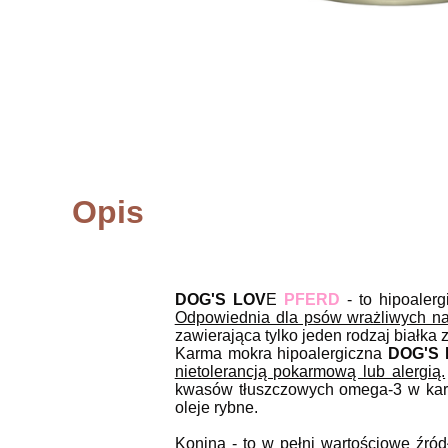
Opis
DOG'S LOV
E
PFERD
- to hipoaler
Odpowiednia dla psów wrażliwych na
zawierająca tylko jeden rodzaj białk
Karma mokra hipoalergiczna
DOG'S
nietolerancją pokarmową lub alergią.
kwasów tłuszczowych omega-3 w karm
oleje rybne.
Konina - to w pełni wartościowe źr