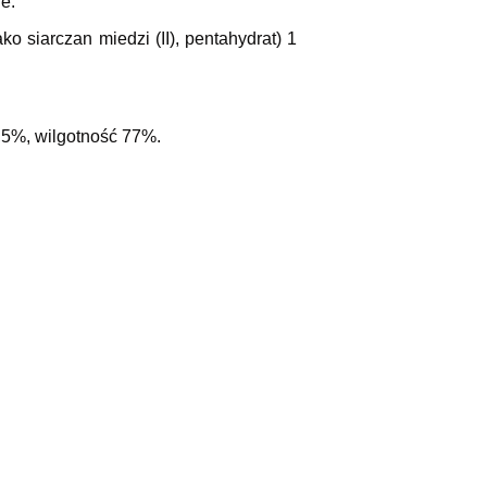
e.
o siarczan miedzi (II), pentahydrat) 1
,5%, wilgotność 77%.