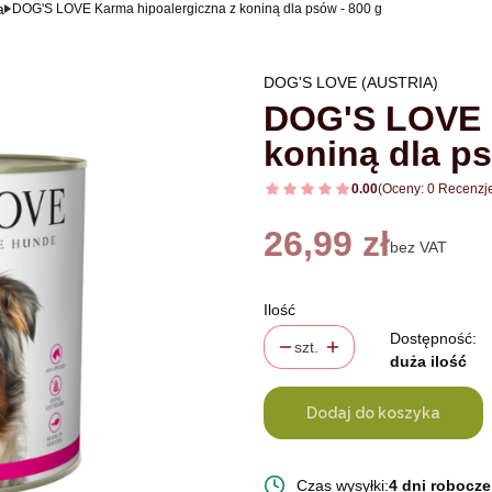
a
DOG'S LOVE Karma hipoalergiczna z koniną dla psów - 800 g
DOG'S LOVE (AUSTRIA)
DOG'S LOVE K
koniną dla ps
0.00
(Oceny: 0 Recenzje
Cena
26,99 zł
bez VAT
Ilość
Dostępność:
szt.
duża ilość
Dodaj do koszyka
Czas wysyłki:
4 dni robocze