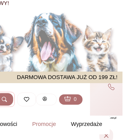
WY!
DARMOWA DOSTAWA JUŻ OD 199 ZŁ!
Produkty w koszyku: 0. Zobacz sz
Koszyk
Zaloguj się
Szukaj
ść
owości
Promocje
Wyprzedaże