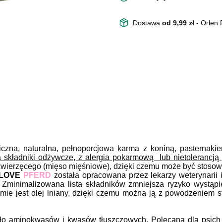
Dostawa
od 9,99 zł
- Orlen
giczna, naturalna, pełnoporcjowa karma z koniną, pasternak
 składniki odżywcze, z alergia pokarmową lub nietolerancj
a zwierzęcego (mięso mięśniowe), dzięki czemu może być stoso
 LOVE
PFERD
została opracowana przez lekarzy weterynarii
Zminimalizowana lista składników zmniejsza ryzyko wystąpien
ie jest olej lniany, dzięki czemu można ją z powodzeniem s
ódło aminokwasów i kwasów tłuszczowych.
Polecana dla psich 