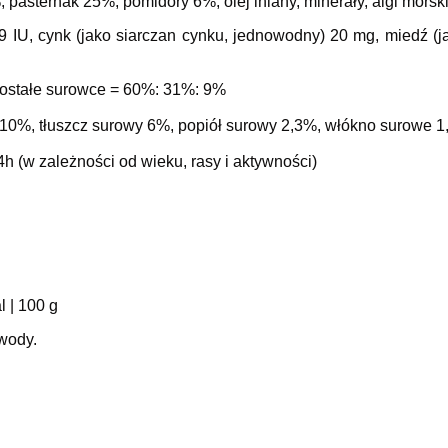
pasternak 25%, pomidory 6%, olej lniany, minerały, algi morski
9 IU, cynk (jako siarczan cynku, jednowodny) 20 mg, miedź (jak
ostałe surowce = 60%: 31%: 9%
10%, tłuszcz surowy 6%, popiół surowy 2,3%, włókno surowe 1
24h (w zależności od wieku, rasy i aktywności)
l | 100 g
wody.