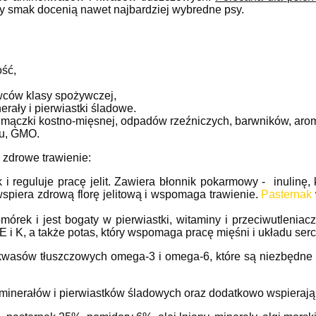
y smak docenią nawet najbardziej wybredne psy.
ość,
ców klasy spożywczej,
rały i pierwiastki śladowe.
i, mączki kostno-mięsnej, odpadów rzeźniczych, barwników, ar
u, GMO.
zdrowe trawienie:
 i reguluje pracę jelit. Zawiera błonnik pokarmowy - inulinę, 
 wspiera zdrową florę jelitową i wspomaga trawienie.
Pasternak
rek i jest bogaty w pierwiastki, witaminy i przeciwutleniacze
E i K, a także potas, który wspomaga pracę mięśni i układu s
wasów tłuszczowych omega-3 i omega-6, które są niezbędne 
minerałów i pierwiastków śladowych oraz dodatkowo wspierają p