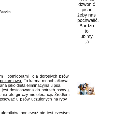
dzwonić
i pisać,
 Paczka
żeby nas
pochwalić.
Bardzo
to
lubimy.
;-)
iem i pomidorami dla dorosłych psów.
ą pokarmową.
To karma monobiałkowa,
wana jako
dieta eliminacyjna u psa
.
 i jest dostosowana do potrzeb psów
z
ia alergii czy nietolerancji. Źródłem
tosować u psów uczulonych na ryby i
alergików,
ponieważ nie jest częstym