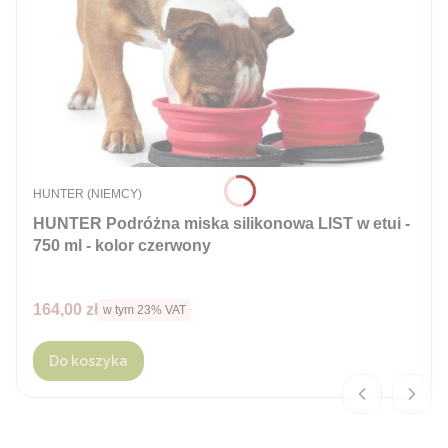
PRODUCENT
HUNTER (NIEMCY)
HUNTER Podróżna miska silikonowa LIST w etui -
750 ml - kolor czerwony
Cena brutto
164,00 zł
w tym %s VAT
w tym
23%
VAT
Do koszyka