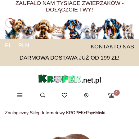
ZAUFAŁO NAM TYSIĄCE ZWIERZAKÓW -
DOŁĄCZCIE I WY!
PL
PLN
KONTAKT
O NAS
DARMOWA DOSTAWA JUŻ OD 199 ZŁ!
Produkty w ko
Menu
Otwórz wyszukiwarkę
Ulubione
Szukaj
Koszyk
Zaloguj się
Zoologiczny Sklep Internetowy KROPEK
Psy
Miski