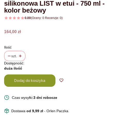
silikonowa LIST w etui - 750 ml -
kolor beżowy
0.00
(Oceny: 0 Recenzje: 0)
Cena
164,00 zł
Ilość
szt.
Dostępność:
duża ilość
Dodaj do koszyka
Czas wysyłki:
3 dni robocze
Dostawa
od 9,99 zł
- Orlen Paczka