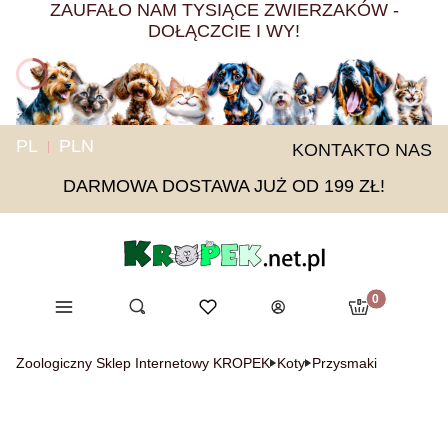
ZAUFAŁO NAM TYSIĄCE ZWIERZAKÓW -
DOŁĄCZCIE I WY!
PL
PLN
KONTAKT
O NAS
DARMOWA DOSTAWA JUŻ OD 199 ZŁ!
Produkty w ko
Menu
Otwórz wyszukiwarkę
Ulubione
Szukaj
Koszyk
Zaloguj się
Zoologiczny Sklep Internetowy KROPEK
Koty
Przysmaki