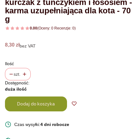
kurczak z tuńczykiem i łososiem -
karma uzupełniająca dla kota - 70
g
0.00
(Oceny: 0 Recenzje: 0)
Cena
8,30 zł
bez VAT
Ilość
szt.
Dostępność:
duża ilość
Dodaj do koszyka
Czas wysyłki:
4 dni robocze