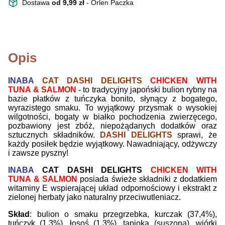
Dostawa
od 9,99 zł
- Orlen Paczka
Opis
INABA
CAT DASHI DELIGHTS
CHICKEN WITH
TUNA & SALMON
-
to tradycyjny japoński bulion rybny na
bazie płatków z tuńczyka bonito, słynący z bogatego,
wyrazistego smaku. To wyjątkowy przysmak o wysokiej
wilgotności, bogaty w białko pochodzenia zwierzęcego,
pozbawiony jest zbóż, niepożądanych dodatków oraz
sztucznych składników.
DASHI DELIGHTS
sprawi, że
każdy posiłek będzie wyjątkowy. Nawadniający, odżywczy
i zawsze pyszny!
INABA
CAT DASHI DELIGHTS
CHICKEN WITH
TUNA & SALMON
posiada świeże składniki z dodatkiem
witaminy E wspierającej układ odpornościowy i ekstrakt z
zielonej herbaty jako naturalny przeciwutleniacz.
Skład
: bulion o smaku przegrzebka, kurczak (37,4%),
tuńczyk (1,3%), łosoś (1,3%), tapioka (suszona), wiórki