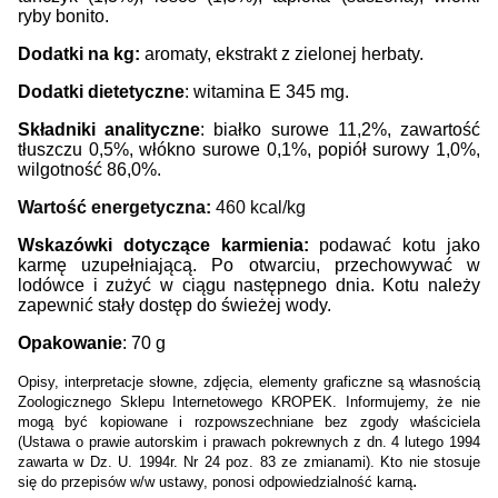
ryby bonito.
Dodatki na kg:
aromaty, ekstrakt z zielonej herbaty.
Dodatki dietetyczne
: witamina E 345 mg.
Składniki analityczne
: białko surowe 11,2%, zawartość
tłuszczu 0,5%, włókno surowe 0,1%, popiół surowy 1,0%,
wilgotność 86,0%.
Wartość energetyczna:
460 kcal/kg
Wskazówki dotyczące karmienia:
podawać kotu jako
karmę uzupełniającą. Po otwarciu, przechowywać w
lodówce i zużyć w ciągu następnego dnia. Kotu należy
zapewnić stały dostęp do świeżej wody.
Opakowanie
: 70 g
Opisy, interpretacje słowne, zdjęcia, elementy graficzne są własnością
Zoologicznego Sklepu Internetowego KROPEK. Informujemy, że nie
mogą być kopiowane i rozpowszechniane bez zgody właściciela
(Ustawa o prawie autorskim i prawach pokrewnych z dn. 4 lutego 1994
zawarta w Dz. U. 1994r. Nr 24 poz. 83 ze zmianami). Kto nie stosuje
.
się do przepisów w/w ustawy, ponosi odpowiedzialność karną