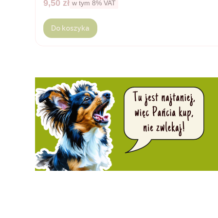
Cena brutto
9,50 zł
w tym %s VAT
w tym
8%
VAT
Do koszyka