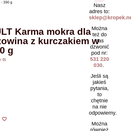
 - 390 g
Nasz
adres to:
sklep@kropek.ne
Można
T Karma mokra dla
też do
zowina z kurczakiem w
nas
dzwonić
90 g
pod nr:
531 220
: 0)
030
.
Jeśli są
jakieś
pytania,
to
chętnie
na nie
odpowiemy.
Można
również