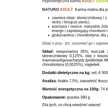
Hypoalergiczna karma
ADULT
GRAIN
NATURO
ADULT
Karma mokra dla ps
zawiera oleje: słonecznikowy i 
skóry i lśniącej sierści,
warzywa i owoce: naturalne źród
energii i zapobiegają chorobom i
glukozamina i chondroityna: dla
Dbać o psa - tzn.
rozumieć go i zapew
Skład:
wieprzowina 26%, kurczak 
słonecznikowy 0,125%, olej z łososi
mannanooligosacharydy (prebiotyki MO
chondroityny (0,0025%), nagietek.
Dodatki dietetyczne na kg:
wit. A 30
Analiza:
białko 7,5%, zawartość tłus
Wartość energetyczna na 100g:
74 K
Opakowanie:
puszka 390 g
Dla tych, co chcą wiedzieć więcej!