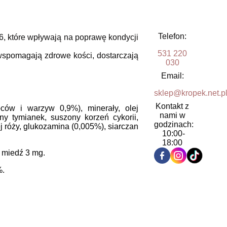
Telefon:
6, które wpływają na poprawę kondycji
531 220
 wspomagają zdrowe kości, dostarczają
030
Email:
sklep@kropek.net.p
Kontakt z
ów i warzyw 0,9%), minerały, olej
nami w
ny tymianek, suszony korzeń cykorii,
godzinach:
 róży, glukozamina (0,005%), siarczan
10:00-
18:00
, miedź 3 mg.
%.