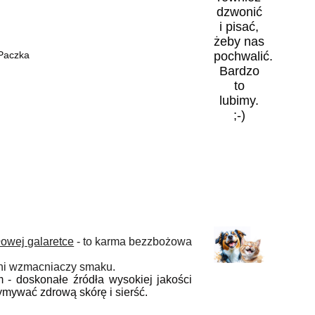
dzwonić
i pisać,
żeby nas
pochwalić.
 Paczka
Bardzo
to
lubimy.
;-)
owej galaretce
- to karma bezzbożowa
ani wzmacniaczy smaku.
 - doskonałe źródła wysokiej jakości
zymywać zdrową skórę i sierść.