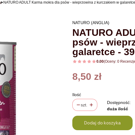
a
NATURO ADULT Karma mokra dla psów - wieprzowina z kurczakiem w galaretce
NATURO (ANGLIA)
NATURO ADUL
psów - wiepr
galaretce - 3
0.00
(Oceny: 0 Recenzje
Cena
8,50 zł
Ilość
Dostępność:
szt.
duża ilość
Dodaj do koszyka