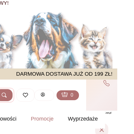
WY!
DARMOWA DOSTAWA JUŻ OD 199 ZŁ!
Produkty w koszyku: 0. Zobacz sz
Koszyk
Zaloguj się
Szukaj
ść
owości
Promocje
Wyprzedaże