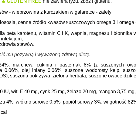
 & GLUTEN FREE
nie zawiera ryżu, zbóż i glutenu.
ów - wieprzowina z kurczakiem w galaretce - zalety:
z łososia, cenne źródło kwasów tłuszczowych omega 3 i omega 
ła beta karotenu, witamin C i K, wapnia, magnezu i błonnika
 infekcjom,
 zdrowia stawów.
nić mu pożywną i wyważoną zdrową dietę.
24%, marchew, cukinia i pasternak 8% (z suszonych owoc
a 0,06%, olej lniany 0,06%, suszone wodorosty kelp, suszo
S), suszona pokrzywa, zielona herbata, suszone owoce dzikiej
00 IU, wit. E 40 mg, cynk 25 mg, żelazo 20 mg, mangan 3,75 mg
zczu 4%, włókno surowe 0,5%, popiół surowy 3%, wilgotność 82
cal