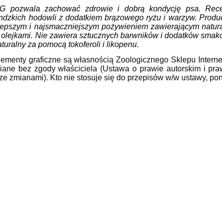
zwala zachować zdrowie i dobrą kondycję psa. Receptu
rlandzkich hodowli z dodatkiem brązowego ryżu i warzyw. Prod
zym i najsmaczniejszym pożywieniem zawierającym naturaln
i olejkami. Nie zawiera sztucznych barwników i dodatków sma
turalny za pomocą
tokoferoli i likopenu.
, elementy graficzne są własnością Zoologicznego Sklepu Inte
ane bez zgody właściciela (Ustawa o prawie autorskim i pra
 ze zmianami). Kto nie stosuje się do przepisów w/w ustawy, po