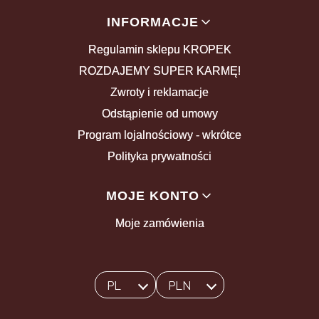
INFORMACJE
Regulamin sklepu KROPEK
ROZDAJEMY SUPER KARMĘ!
Zwroty i reklamacje
Odstąpienie od umowy
Program lojalnościowy - wkrótce
Polityka prywatności
MOJE KONTO
Moje zamówienia
PL
PLN
Wybrany język:
polski
Wybrana waluta: