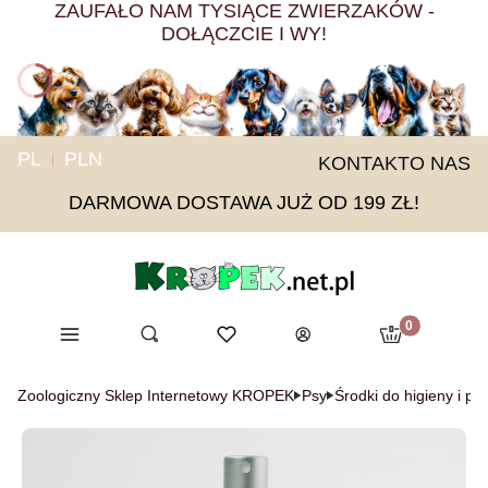
ZAUFAŁO NAM TYSIĄCE ZWIERZAKÓW -
DOŁĄCZCIE I WY!
PL
PLN
KONTAKT
O NAS
DARMOWA DOSTAWA JUŻ OD 199 ZŁ!
Produkty w ko
Menu
Otwórz wyszukiwarkę
Ulubione
Szukaj
Koszyk
Zaloguj się
Zoologiczny Sklep Internetowy KROPEK
Psy
Środki do higieny i pie