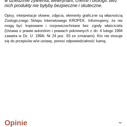
w dziedzinie żywienia, weterynarii, chemii i biologii. Bez
nich produkty nie byłyby bezpieczne i skuteczne.
Opisy, interpretacje słowne, zdjęcia, elementy graficzne są własnością
Zoologicznego Sklepu Internetowego KROPEK. Informujemy, że nie
mogą być kopiowane i rozpowszechniane bez zgody właściciela
(Ustawa o prawie autorskim i prawach pokrewnych z dn. 4 lutego 1994
zawarta w Dz. U. 1994r. Nr 24 poz. 83 ze zmianami). Kto nie stosuje
.
się do przepisów w/w ustawy, ponosi odpowiedzialność karną
Opinie