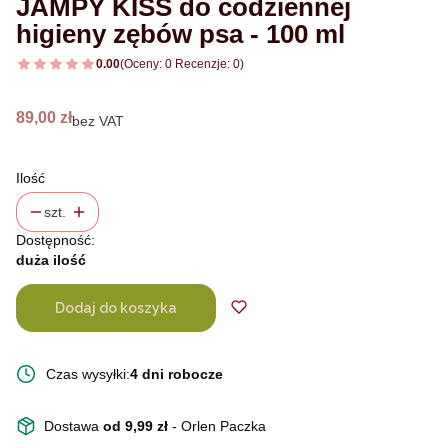
JAMPY KISS do codziennej
higieny zębów psa - 100 ml
0.00
(Oceny: 0 Recenzje: 0)
Cena
89,00 zł
bez VAT
Ilość
szt.
Dostępność:
duża ilość
Dodaj do koszyka
Czas wysyłki:
4 dni robocze
Dostawa
od 9,99 zł
- Orlen Paczka