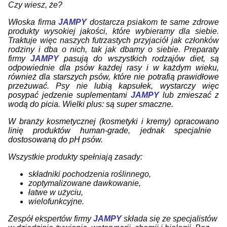
Czy wiesz, że?
Włoska firma
JAMPY
dostarcza psiakom te same zdrowe
produkty wysokiej jakości, które wybieramy dla siebie.
Traktuje więc naszych futrzastych przyjaciół jak członków
rodziny i dba o nich, tak jak dbamy o siebie. Preparaty
firmy
JAMPY
pasują do wszystkich rodzajów diet, są
odpowiednie dla psów każdej rasy i w każdym wieku,
również dla starszych psów, które nie potrafią prawidłowe
przeżuwać. Psy nie lubią kapsułek, wystarczy więc
posypać jedzenie suplementami
JAMPY
lub zmieszać z
wodą do picia. Wielki plus: są super smaczne.
W branży kosmetycznej (kosmetyki i kremy) opracowano
lini
ę pr
oduktów human-grade
,
jednak specjalnie
dostosowaną do pH psów.
Wszystkie produkty spełniają zasady:
składniki pochodzenia roślinnego,
zoptymalizowane dawkowanie,
łatwe w użyciu,
wielofunkcyjne.
Zespół ekspertów firmy
JAMPY
składa się ze specjalistów