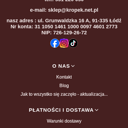
e-mail: sklep@kropek.net.pl
nasz adres
: ul. Grunwaldzka 16 A, 91-335 Łódź
Nr konta: 31 1050 1461 1000 0097 4601 2773
NIP: 726-129-26-72
Linki w stopce
O NAS
Kontakt
Blog
Jak to wszystko się zaczęło - aktualizacja...
PŁATNOŚCI I DOSTAWA
Warunki dostawy