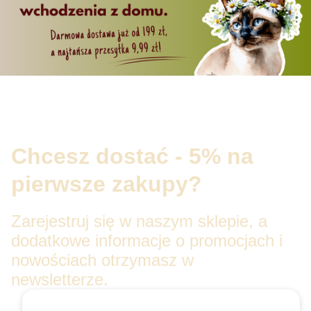
Chcesz dostać - 5% na
pierwsze zakupy?
Zarejestruj się w naszym sklepie, a
dodatkowe informacje o promocjach i
nowościach otrzymasz w
newsletterze.