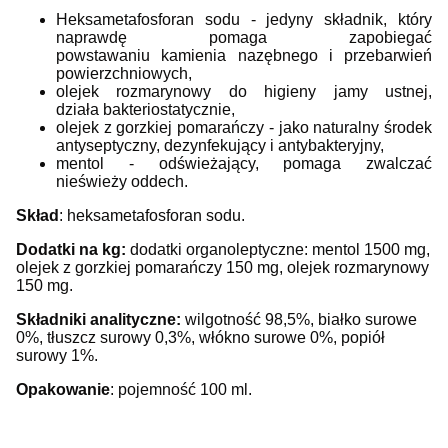
Heksametafosforan sodu - jedyny składnik, który
naprawdę pomaga zapobiegać
powstawaniu kamienia nazębnego i przebarwień
powierzchniowych,
olejek rozmarynowy do higieny jamy ustnej,
działa bakteriostatycznie,
olejek z gorzkiej pomarańczy - jako naturalny środek
antyseptyczny, dezynfekujący i antybakteryjny,
mentol - odświeżający, pomaga zwalczać
nieświeży oddech.
Skład
: h
eksametafosforan sodu.
Dodatki na kg:
dodatki organoleptyczne: mentol 1500 mg,
olejek z gorzkiej pomarańczy 150 mg, olejek rozmarynowy
150 mg.
Składniki analityczne:
wilgotność 98,5%, białko surowe
0%, tłuszcz surowy 0,3%, włókno surowe 0%, popiół
surowy 1%.
Opakowanie
: pojemność 100 ml.