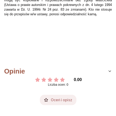
mogą być kopiowane i rozpowszechniane bez zgody właściciela
(Ustawa o prawie autorskim i prawach pokrewnych z dn. 4 lutego 1994
zawarta w Dz. U. 1994r. Nr 24 poz. 83 ze zmianami). Kto nie stosuje
.
się do przepisów w/w ustawy, ponosi odpowiedzialność karną
Opinie
0.00
Liczba ocen: 0
Oceń i opisz