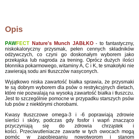
Opis
PAW
FECT
Nature's Munch JABŁKO
- to fantastyczny,
niskokaloryczny przysmak, pełen cennych składników
odżywczych, co czyni go doskonałym wyborem jako
przekąska lub nagroda za trening. Oprócz dużych ilości
błonnika pokarmowego, witaminy A, C i K, te smakołyki nie
zawierają sodu ani tłuszczów nasyconych.
Wyjątkowo niska zawartość białka sprawia, że przysmaki
te są dobrym wyborem dla psów o restrykcyjnych dietach,
które nie pozwalają na wysoką zawartość białka i tłuszczu.
Jest to szczególnie pomocne w przypadku starszych psów
lub psów z niektórymi chorobami.
Kwasy tłuszczowe omega-3 i -6 poprawiają zdrowie
sierści i skóry, podczas gdy fosfor i wapń znacząco
przyczyniają się do zdrowia chrząstek i
kości. Przeciwutleniacze zawarte w tych owocach mogą
pomóc w zapobieganiu nowotworom i stanom