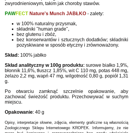
zwyrodnieniowym, takim jak choroby stawów.
PAW
FECT
Nature's Munch JABŁKO
- zalety:
w 100% naturalny przysmak,
składniki "human grade",
bez glutenu i zbóż,
bez konserwantów i sztucznych dodatków; składniki
pozyskiwane w sposób etyczny i zrównoważony.
Skład:
100% jabłko
Skład analityczny w 100g produktu:
surowe białko 1,9%,
błonnik 11,6%, tłuszcz 1,85%, wit C 110 mg, potas 448 mg,
żelazo 2,2 mg, wapń 47 mg, wilgotność 0,80 g, popiół 1,31
g.
Po otwarciu zamknąć szczelnie opakowanie, aby
zachować świeżość produktu. Przechowywać w suchym
miejscu.
Opakowanie
: 40 g
Opisy, interpretacje słowne, zdjęcia, elementy graficzne są własnością
Zoologicznego Sklepu Internetowego KROPEK. Informujemy, że nie