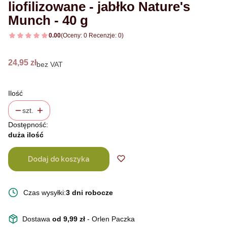
liofilizowane - jabłko Nature's
Munch - 40 g
0.00
(Oceny: 0 Recenzje: 0)
Cena
24,95 zł
bez VAT
Ilość
szt.
Dostępność:
duża ilość
Dodaj do koszyka
Czas wysyłki:
3 dni robocze
Dostawa
od 9,99 zł
- Orlen Paczka