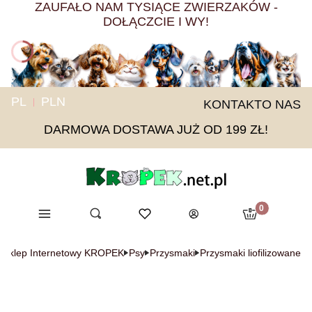
ZAUFAŁO NAM TYSIĄCE ZWIERZAKÓW -
DOŁĄCZCIE I WY!
PL
PLN
KONTAKT
O NAS
DARMOWA DOSTAWA JUŻ OD 199 ZŁ!
Produkty w ko
Menu
Otwórz wyszukiwarkę
Ulubione
Szukaj
Koszyk
Zaloguj się
y Sklep Internetowy KROPEK
Psy
Przysmaki
Przysmaki liofilizowane