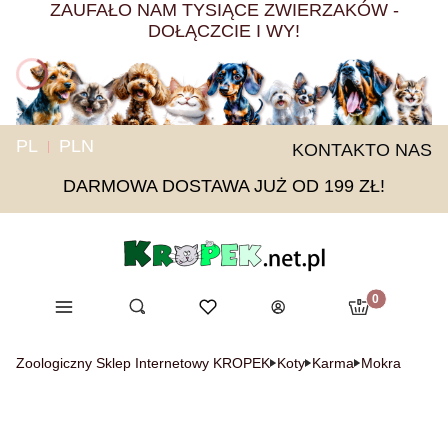
ZAUFAŁO NAM TYSIĄCE ZWIERZAKÓW -
DOŁĄCZCIE I WY!
PL
PLN
KONTAKT
O NAS
DARMOWA DOSTAWA JUŻ OD 199 ZŁ!
Produkty w ko
Menu
Otwórz wyszukiwarkę
Ulubione
Szukaj
Koszyk
Zaloguj się
Zoologiczny Sklep Internetowy KROPEK
Koty
Karma
Mokra