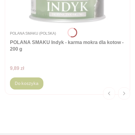
PRODUCENT
POLANA SMAKU (POLSKA)
POLANA SMAKU Indyk - karma mokra dla kotow -
200 g
Cena
9,89 zł
Do koszyka