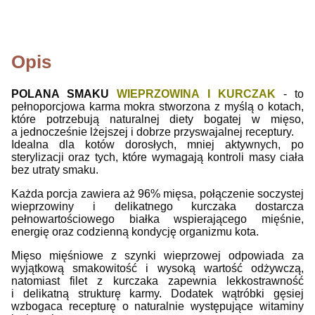
Opis
POLANA SMAKU
WIEPRZOWINA I KURCZAK
- to
pełnoporcjowa karma mokra stworzona z myślą o kotach,
które potrzebują naturalnej diety bogatej w mięso,
a jednocześnie lżejszej i dobrze przyswajalnej receptury.
Idealna dla kotów dorosłych, mniej aktywnych, po
sterylizacji oraz tych, które wymagają kontroli masy ciała
bez utraty smaku.
Każda porcja zawiera aż 96% mięsa, połączenie soczystej
wieprzowiny i delikatnego kurczaka dostarcza
pełnowartościowego białka wspierającego mięśnie,
energię oraz codzienną kondycję organizmu kota.
Mięso mięśniowe z szynki wieprzowej odpowiada za
wyjątkową smakowitość i wysoką wartość odżywczą,
natomiast filet z kurczaka zapewnia lekkostrawność
i delikatną strukturę karmy. Dodatek wątróbki gęsiej
wzbogaca recepturę o naturalnie występujące witaminy