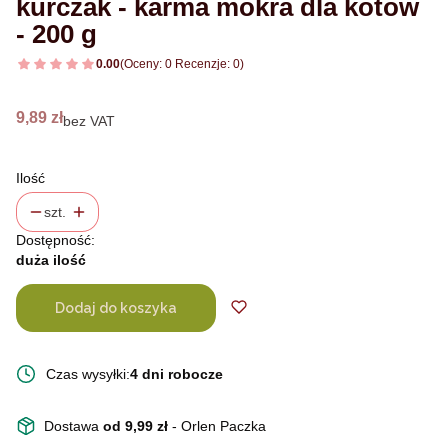
kurczak - karma mokra dla kotów
- 200 g
0.00
(Oceny: 0 Recenzje: 0)
Cena
9,89 zł
bez VAT
Ilość
szt.
Dostępność:
duża ilość
Dodaj do koszyka
Czas wysyłki:
4 dni robocze
Dostawa
od 9,99 zł
- Orlen Paczka