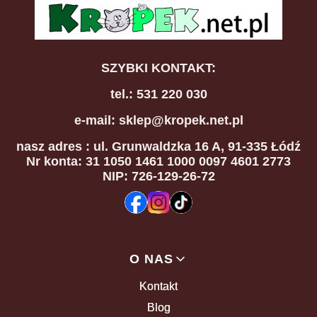
SZYBKI KONTAKT:
tel.: 531 220 030
e-mail: sklep@kropek.net.pl
nasz adres
: ul. Grunwaldzka 16 A, 91-335 Łódź
Nr konta: 31 1050 1461 1000 0097 4601 2773
NIP: 726-129-26-72
Linki w stopce
O NAS
Kontakt
Blog