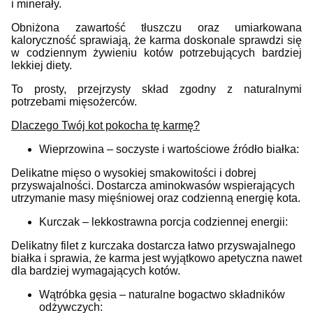
i minerały.
Obniżona zawartość tłuszczu oraz umiarkowana
kaloryczność sprawiają, że karma doskonale sprawdzi się
w codziennym żywieniu kotów potrzebujących bardziej
lekkiej diety.
To prosty, przejrzysty skład zgodny z naturalnymi
potrzebami mięsożerców.
Dlaczego Twój kot pokocha tę karmę?
Wieprzowina – soczyste i wartościowe źródło białka:
Delikatne mięso o wysokiej smakowitości i dobrej
przyswajalności. Dostarcza aminokwasów wspierających
utrzymanie masy mięśniowej oraz codzienną energię kota.
Kurczak – lekkostrawna porcja codziennej energii:
Delikatny filet z kurczaka dostarcza łatwo przyswajalnego
białka i sprawia, że karma jest wyjątkowo apetyczna nawet
dla bardziej wymagających kotów.
Wątróbka gęsia – naturalne bogactwo składników
odżywczych: