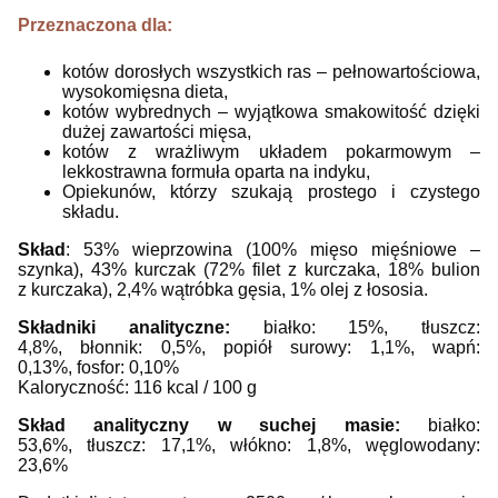
Przeznaczona dla:
kotów dorosłych wszystkich ras – pełnowartościowa,
wysokomięsna dieta,
kotów wybrednych
– wyjątkowa smakowitość dzięki
dużej zawartości mięsa,
kotów z wrażliwym układem pokarmowym –
lekkostrawna formuła oparta na indyku,
Opiekunów, którzy szukają prostego i czystego
składu.
Skład
: 53% wieprzowina (100% mięso mięśniowe –
szynka), 43% kurczak (72% filet z kurczaka, 18% bulion
z kurczaka), 2,4% wątróbka gęsia, 1% olej z łososia.
Składniki analityczne:
białko: 15%, tłuszcz:
4,8%, błonnik: 0,5%, popiół surowy: 1,1%, wapń:
0,13%, fosfor: 0,10%
Kaloryczność: 116 kcal / 100 g
Skład analityczny w suchej masie:
białko:
53,6%,
tłuszcz: 17,1%,
włókno: 1,8%,
węglowodany:
23,6%