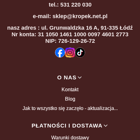
tel.: 531 220 030
e-mail: sklep@kropek.net.pl
nasz adres
: ul. Grunwaldzka 16 A, 91-335 Łódź
Nr konta: 31 1050 1461 1000 0097 4601 2773
NIP: 726-129-26-72
Linki w stopce
O NAS
Kontakt
Blog
Jak to wszystko się zaczęło - aktualizacja...
PŁATNOŚCI I DOSTAWA
Warunki dostawy