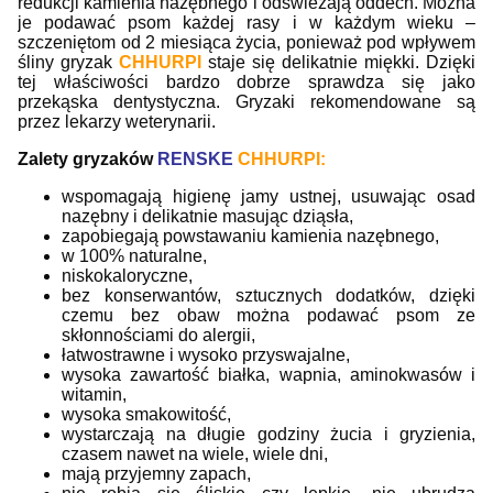
redukcji kamienia nazębnego i odświeżają oddech. Można
je podawać psom każdej rasy i w każdym wieku –
szczeniętom od 2 miesiąca życia, ponieważ pod wpływem
śliny gryzak
CHHURPI
staje się delikatnie miękki. Dzięki
tej właściwości bardzo dobrze sprawdza się jako
przekąska dentystyczna. Gryzaki rekomendowane są
przez lekarzy weterynarii.
Zalety gryzaków
RENSKE
CHHURPI:
wspomagają higienę jamy ustnej, usuwając osad
nazębny i delikatnie masując dziąsła,
zapobiegają powstawaniu kamienia nazębnego,
w 100% naturalne,
niskokaloryczne,
bez konserwantów, sztucznych dodatków, dzięki
czemu bez obaw można podawać psom ze
skłonnościami do alergii,
łatwostrawne i wysoko przyswajalne,
wysoka zawartość białka, wapnia, aminokwasów i
witamin,
wysoka smakowitość,
wystarczają na długie godziny żucia i gryzienia,
czasem nawet na wiele, wiele dni,
mają przyjemny zapach,