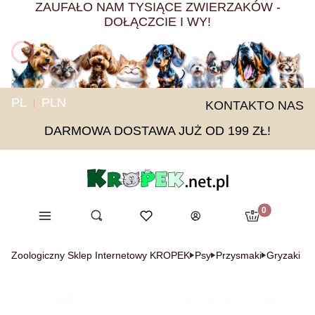
ZAUFAŁO NAM TYSIĄCE ZWIERZAKÓW -
DOŁĄCZCIE I WY!
PL
PLN
KONTAKT
O NAS
DARMOWA DOSTAWA JUŻ OD 199 ZŁ!
Produkty w ko
Menu
Otwórz wyszukiwarkę
Ulubione
Szukaj
Koszyk
Zaloguj się
Zoologiczny Sklep Internetowy KROPEK
Psy
Przysmaki
Gryzaki