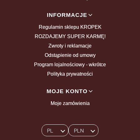
INFORMACJE
Regulamin sklepu KROPEK
ROZDAJEMY SUPER KARMĘ!
Zwroty i reklamacje
Odstąpienie od umowy
Program lojalnościowy - wkrótce
Polityka prywatności
MOJE KONTO
Moje zamówienia
PL
PLN
Wybrany język:
polski
Wybrana waluta: