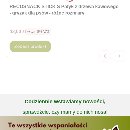
RECOSNACK STICK S Patyk z drzewa kawowego
- gryzak dla psów - różne rozmiary
Cena brutto
42,00 zł
w tym %s VAT
w tym
8%
VAT
Zobacz produkt
Codziennie wstawiamy nowości,
sprawdźcie, czy mamy do nich nosa!