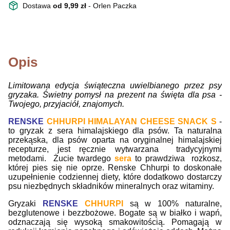
Dostawa
od 9,99 zł
- Orlen Paczka
Opis
Limitowana edycja świąteczna uwielbianego przez psy
gryzaka. Świetny pomysł na prezent na święta dla psa -
Twojego, przyjaciół, znajomych.
RENSKE
CHHURPI HIMALAYAN CHEESE SNACK S
-
to gryzak z sera himalajskiego dla psów. Ta naturalna
przekąska, dla psów oparta na oryginalnej himalajskiej
recepturze, jest ręcznie wytwarzana tradycyjnymi
metodami. Żucie twardego
sera
to prawdziwa rozkosz,
której pies się nie oprze. Renske Chhurpi to doskonałe
uzupełnienie codziennej diety, które dodatkowo dostarczy
psu niezbędnych składników mineralnych oraz witaminy.
Gryzaki
RENSKE
CHHURPI
są w 100% naturalne,
bezglutenowe i bezzbożowe. Bogate są w białko i wapń,
odznaczają się wysoką smakowitością. Pomagają w