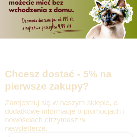
Chcesz dostać - 5% na
pierwsze zakupy?
Zarejestruj się w naszym sklepie, a
dodatkowe informacje o promocjach i
nowościach otrzymasz w
newsletterze.