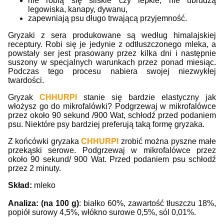
nie robią się śliskie czy lepkie, nie ubrudzą
legowiska, kanapy, dywanu,
zapewniają psu długo trwającą przyjemność.
Gryzaki z sera produkowane są według himalajskiej
receptury. Robi się je jedynie z odtłuszczonego mleka, a
powstały ser jest prasowany przez kilka dni i następnie
suszony w specjalnych warunkach przez ponad miesiąc.
Podczas tego procesu nabiera swojej niezwykłej
twardości.
Gryzak
CHHURPI
stanie się bardzie elastyczny jak
włożysz go do mikrofalówki? Podgrzewaj w mikrofalówce
przez około 90 sekund /900 Wat, schłodź przed podaniem
psu. Niektóre psy bardziej preferują taką formę gryzaka.
Z końcówki gryzaka
CHHURPI
zrobić można pyszne małe
przekąski serowe. Podgrzewaj w mikrofalówce przez
około 90 sekund/ 900 Wat. Przed podaniem psu schłodź
przez 2 minuty.
Skład:
mleko
Analiza: (na 100 g)
: białko 60%, zawartość tłuszczu 18%,
popiół surowy 4,5%, włókno surowe 0,5%, sól 0,01%.