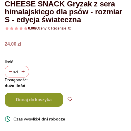
CHEESE SNACK Gryzak z sera
himalajskiego dla psów - rozmiar
S - edycja świateczna
0.00
(Oceny: 0 Recenzje: 0)
Cena
24,00 zł
Ilość
szt.
Dostępność:
duża ilość
Dodaj do koszyka
Czas wysyłki:
4 dni robocze