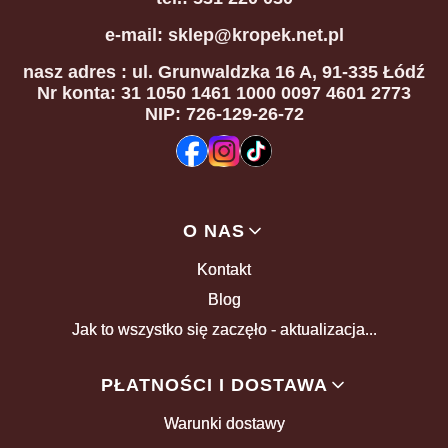
e-mail: sklep@kropek.net.pl
nasz adres
: ul. Grunwaldzka 16 A, 91-335 Łódź
Nr konta: 31 1050 1461 1000 0097 4601 2773
NIP: 726-129-26-72
Linki w stopce
O NAS
Kontakt
Blog
Jak to wszystko się zaczęło - aktualizacja...
PŁATNOŚCI I DOSTAWA
Warunki dostawy