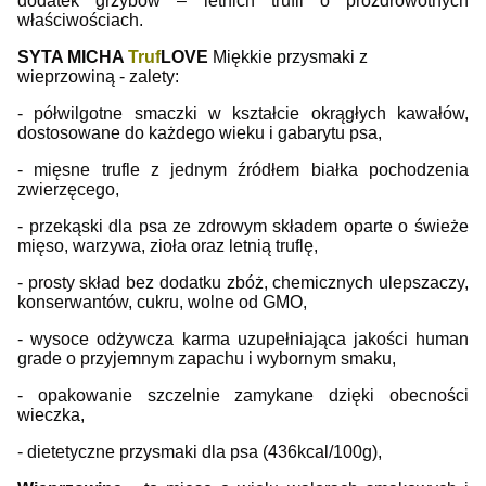
dodatek grzybów – letnich trufli o prozdrowotnych
właściwościach.
SYTA MICHA
Truf
LOVE
Miękkie przysmaki z
wieprzowiną - zalety:
- półwilgotne smaczki w kształcie okrągłych kawałów,
dostosowane do każdego wieku i gabarytu psa,
- mięsne trufle z jednym źródłem białka pochodzenia
zwierzęcego,
- przekąski dla psa ze zdrowym składem oparte o świeże
mięso, warzywa, zioła oraz letnią truflę,
- prosty skład bez dodatku zbóż, chemicznych ulepszaczy,
konserwantów, cukru, wolne od GMO,
- wysoce odżywcza karma uzupełniająca jakości human
grade o przyjemnym zapachu i wybornym smaku,
- opakowanie szczelnie zamykane dzięki obecności
wieczka,
- dietetyczne przysmaki dla psa (436kcal/100g),