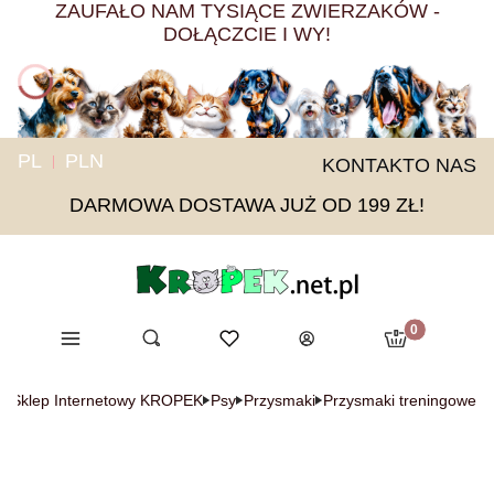
ZAUFAŁO NAM TYSIĄCE ZWIERZAKÓW -
DOŁĄCZCIE I WY!
PL
PLN
KONTAKT
O NAS
DARMOWA DOSTAWA JUŻ OD 199 ZŁ!
Produkty w ko
Menu
Otwórz wyszukiwarkę
Ulubione
Szukaj
Koszyk
Zaloguj się
ny Sklep Internetowy KROPEK
Psy
Przysmaki
Przysmaki treningowe