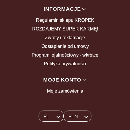
INFORMACJE
Regulamin sklepu KROPEK
ROZDAJEMY SUPER KARMĘ!
Zwroty i reklamacje
Odstąpienie od umowy
Program lojalnościowy - wkrótce
Polityka prywatności
MOJE KONTO
Moje zamówienia
PL
PLN
Wybrany język:
polski
Wybrana waluta: