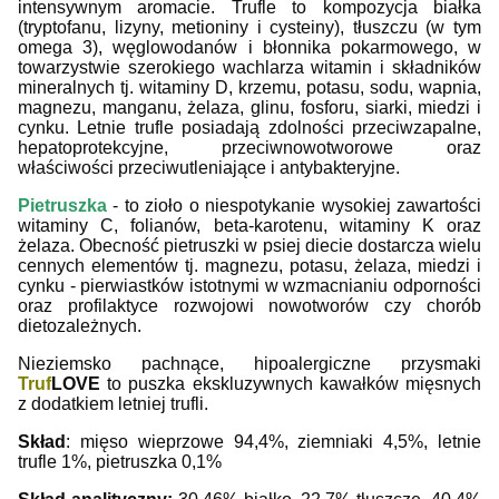
intensywnym aromacie. Trufle to kompozycja białka
(tryptofanu, lizyny, metioniny i cysteiny), tłuszczu (w tym
omega 3), węglowodanów i błonnika pokarmowego, w
towarzystwie szerokiego wachlarza witamin i składników
mineralnych tj. witaminy D, krzemu, potasu, sodu, wapnia,
magnezu, manganu, żelaza, glinu, fosforu, siarki, miedzi i
cynku. Letnie trufle posiadają zdolności przeciwzapalne,
hepatoprotekcyjne, przeciwnowotworowe oraz
właściwości przeciwutleniające i antybakteryjne.
Pietruszka
- to zioło o niespotykanie wysokiej zawartości
witaminy C, folianów, beta-karotenu, witaminy K oraz
żelaza. Obecność pietruszki w psiej diecie dostarcza wielu
cennych elementów tj. magnezu, potasu, żelaza, miedzi i
cynku - pierwiastków istotnymi w wzmacnianiu odporności
oraz profilaktyce rozwojowi nowotworów czy chorób
dietozależnych.
Nieziemsko pachnące, hipoalergiczne przysmaki
Truf
LOVE
to puszka ekskluzywnych kawałków mięsnych
z dodatkiem letniej trufli.
Skład
: mięso wieprzowe 94,4%, ziemniaki 4,5%, letnie
trufle 1%, pietruszka 0,1%