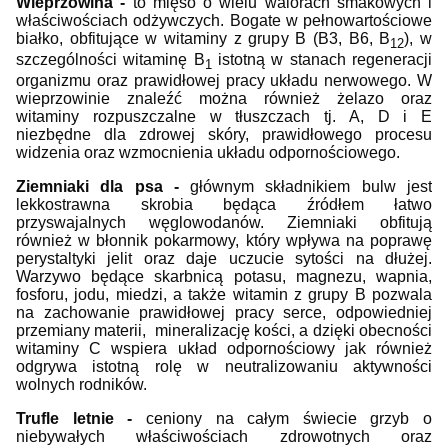
W
ieprzowina
-
to
mięso o wielu walorach smakowych i
właściwościach odżywczych. Bogate w pełnowartościowe
białko, obfitujące w witaminy z grupy B (B3, B6, B
), w
12
szczególności witaminę B
istotną w stanach regeneracji
1
organizmu oraz prawidłowej pracy układu nerwowego. W
wieprzowinie znaleźć można również żelazo oraz
witaminy rozpuszczalne w tłuszczach tj. A, D i E
niezbędne dla zdrowej skóry, prawidłowego procesu
widzenia oraz wzmocnienia układu odpornościowego.
Ziemniaki
dla psa -
głównym składnikiem bulw jest
lekkostrawna skrobia będąca źródłem łatwo
przyswajalnych węglowodanów. Ziemniaki obfitują
również w błonnik pokarmowy, który wpływa na poprawę
perystaltyki jelit oraz daje uczucie sytości na dłużej.
Warzywo będące skarbnicą potasu, magnezu, wapnia,
fosforu, jodu, miedzi, a także witamin z grupy B pozwala
na zachowanie prawidłowej pracy serce, odpowiedniej
przemiany materii, mineralizację kości, a dzięki obecności
witaminy C wspiera układ odpornościowy jak również
odgrywa istotną rolę w neutralizowaniu aktywności
wolnych rodników.
Trufle letnie -
c
eniony na całym świecie grzyb o
niebywałych właściwościach zdrowotnych oraz