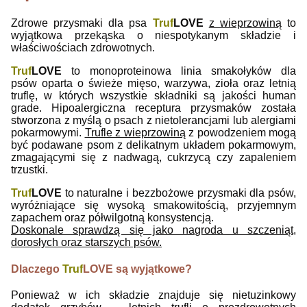
Zdrowe przysmaki dla psa
Truf
LOVE
z wieprzowiną
to
wyjątkowa przekąska o niespotykanym składzie i
właściwościach zdrowotnych.
Truf
LOVE
to monoproteinowa linia smakołyków dla
psów oparta o świeże mięso, warzywa, zioła oraz letnią
truflę, w których wszystkie składniki są jakości human
grade.
Hipoalergiczna receptura przysmaków została
stworzona z myślą o psach z nietolerancjami lub alergiami
pokarmowymi.
Trufle z wieprzowiną
z powodzeniem mogą
być podawane psom z delikatnym układem pokarmowym,
zmagającymi się z nadwagą, cukrzycą czy zapaleniem
trzustki.
Truf
LOVE
to naturalne i bezzbożowe przysmaki dla psów,
wyróżniające się wysoką smakowitością, przyjemnym
zapachem oraz półwilgotną konsystencją.
Doskonale sprawdzą się jako nagroda u szczeniąt,
dorosłych oraz starszych psów.
Dlaczego
Truf
LOVE są wyjątkowe?
Ponieważ w ich składzie znajduje się nietuzinkowy