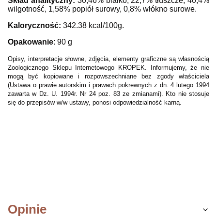
Skład analityczny:
30,46% białko, 22,7% tłuszcze, 40,4%
wilgotność, 1,58% popiół surowy, 0,8% włókno surowe.
Kaloryczność:
342.38 kcal/100g.
Opakowanie
: 90 g
Opisy, interpretacje słowne, zdjęcia, elementy graficzne są własnością
Zoologicznego Sklepu Internetowego KROPEK. Informujemy, że nie
mogą być kopiowane i rozpowszechniane bez zgody właściciela
(Ustawa o prawie autorskim i prawach pokrewnych z dn. 4 lutego 1994
zawarta w Dz. U. 1994r. Nr 24 poz. 83 ze zmianami). Kto nie stosuje
się do przepisów w/w ustawy, ponosi odpowiedzialność karną.
Opinie