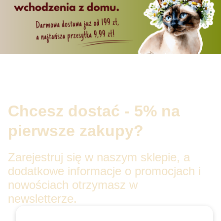
Chcesz dostać - 5% na
pierwsze zakupy?
Zarejestruj się w naszym sklepie, a
dodatkowe informacje o promocjach i
nowościach otrzymasz w
newsletterze.