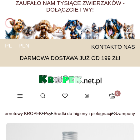
ZAUFAŁO NAM TYSIĄCE ZWIERZAKÓW -
DOŁĄCZCIE I WY!
PL
PLN
KONTAKT
O NAS
DARMOWA DOSTAWA JUŻ OD 199 ZŁ!
Produkty w ko
Menu
Otwórz wyszukiwarkę
Ulubione
Szukaj
Koszyk
Zaloguj się
 Internetowy KROPEK
Psy
Środki do higieny i pielęgnacji
Szampony