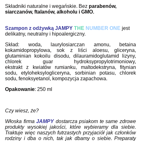
Składniki naturalne i wegańskie. Bez
parabenów,
siarczanów, ftalanów, alkoholu i GMO.
Szampon z odżywką JAMPY
THE
NUMBER ONE
jest
delikatny, neutralny i hipoalergiczny.
Skład: w
oda, laurylosiarczan amonu, betaina
kokamidopropylowa, sok z liści aloesu, gliceryna,
glutaminian kokoilu disodu, dilauramidoglutamid lizyny,
chlorek guar hydroksypropylotrimoniowy,
ekstrakt z kwiatów rumianku, maltodekstryna, fitynian
sodu, etyloheksylogliceryna, sorbinian potasu, chlorek
sodu, fenoksyetanol, kompozycja zapachowa.
Opakowanie
: 250 ml
Czy wiesz, że?
Włoska firma
JAMPY
dostarcza psiakom te same zdrowe
produkty wysokiej jakości, które wybieramy dla siebie.
Traktuje więc naszych futrzastych przyjaciół jak członków
rodziny i dba o nich, tak jak dbamy o siebie. Preparaty