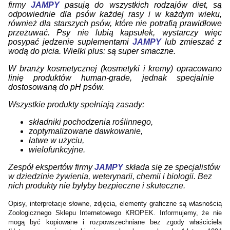
firmy
JAMPY
pasują do wszystkich rodzajów diet, są
odpowiednie dla psów każdej rasy i w każdym wieku,
również dla starszych psów, które nie potrafią prawidłowe
przeżuwać. Psy nie lubią kapsułek, wystarczy więc
posypać jedzenie suplementami
JAMPY
lub zmieszać z
wodą do picia. Wielki plus: są super smaczne.
W branży kosmetycznej (kosmetyki i kremy) opracowano
lini
ę pr
oduktów human-grade
,
jednak specjalnie
dostosowaną do pH psów.
Wszystkie produkty spełniają zasady:
składniki pochodzenia roślinnego,
zoptymalizowane dawkowanie,
łatwe w użyciu,
wielofunkcyjne.
Zespół ekspertów firmy
JAMPY
składa się ze specjalistów
w dziedzinie żywienia, weterynarii, chemii i biologii. Bez
nich produkty nie byłyby bezpieczne i skuteczne.
Opisy, interpretacje słowne, zdjęcia, elementy graficzne są własnością
Zoologicznego Sklepu Internetowego KROPEK. Informujemy, że nie
mogą być kopiowane i rozpowszechniane bez zgody właściciela