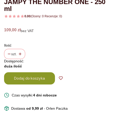
JAMPY THE NUMBER ONE - 250
ml
0.00
(Oceny: 0 Recenzje: 0)
Cena
109,00 zł
bez VAT
Ilość
szt.
Dostępność:
duża ilość
Dodaj do koszyka
Czas wysyłki:
4 dni robocze
Dostawa
od 9,99 zł
- Orlen Paczka