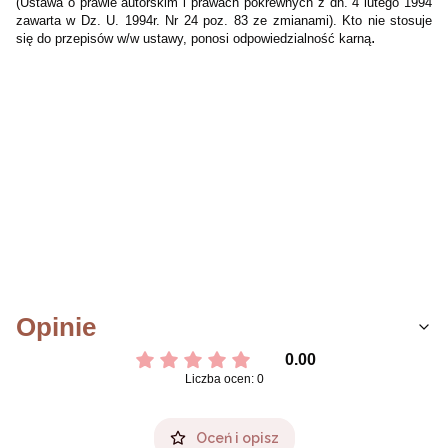
(Ustawa o prawie autorskim i prawach pokrewnych z dn. 4 lutego 1994
zawarta w Dz. U. 1994r. Nr 24 poz. 83 ze zmianami). Kto nie stosuje
.
się do przepisów w/w ustawy, ponosi odpowiedzialność karną
Opinie
0.00
Liczba ocen: 0
Oceń i opisz