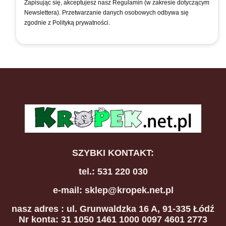
Zapisując się, akceptujesz nasz Regulamin (w zakresie dotyczącym
Newslettera). Przetwarzanie danych osobowych odbywa się
zgodnie z Polityką prywatności.
SZYBKI KONTAKT:
tel.: 531 220 030
e-mail: sklep@kropek.net.pl
nasz adres
: ul. Grunwaldzka 16 A, 91-335 Łódź
Nr konta: 31 1050 1461 1000 0097 4601 2773