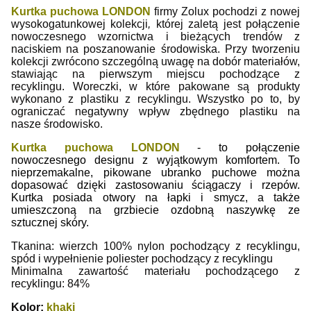
Kurtka puchowa LONDON
firmy Zolux pochodzi z nowej
wysokogatunkowej kolekcji
,
której zaletą jest połączenie
nowoczesnego wzornictwa i bieżących trendów z
naciskiem na poszanowanie środowiska. Przy tworzeniu
kolekcji zwrócono szczególną uwagę na dobór materiałów,
stawiając na pierwszym miejscu pochodzące z
recyklingu. Woreczki, w które pakowane są produkty
wykonano z plastiku z recyklingu. Wszystko po to, by
ograniczać negatywny wpływ zbędnego plastiku na
nasze środowisko.
Kurtka puchowa LONDON
- to połączenie
nowoczesnego designu z wyjątkowym komfortem. To
nieprzemakalne, pikowane ubranko puchowe można
dopasować dzięki zastosowaniu ściągaczy i rzepów.
Kurtka posiada otwory na łapki i smycz, a także
umieszczoną na grzbiecie ozdobną naszywkę ze
sztucznej skóry.
Tkanina: wierzch 100% nylon pochodzący z recyklingu,
spód i wypełnienie poliester pochodzący z recyklingu
Minimalna zawartość materiału pochodzącego z
recyklingu: 84%
Kolor:
khaki