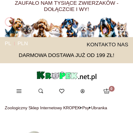
ZAUFAŁO NAM TYSIĄCE ZWIERZAKÓW -
DOŁĄCZCIE I WY!
PL
PLN
KONTAKT
O NAS
DARMOWA DOSTAWA JUŻ OD 199 ZŁ!
Produkty w ko
Menu
Otwórz wyszukiwarkę
Ulubione
Szukaj
Koszyk
Zaloguj się
Zoologiczny Sklep Internetowy KROPEK
Psy
Ubranka