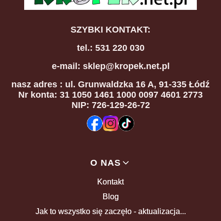
SZYBKI KONTAKT:
tel.: 531 220 030
e-mail: sklep@kropek.net.pl
nasz adres
: ul. Grunwaldzka 16 A, 91-335 Łódź
Nr konta: 31 1050 1461 1000 0097 4601 2773
NIP: 726-129-26-72
Linki w stopce
O NAS
Kontakt
Blog
Jak to wszystko się zaczęło - aktualizacja...