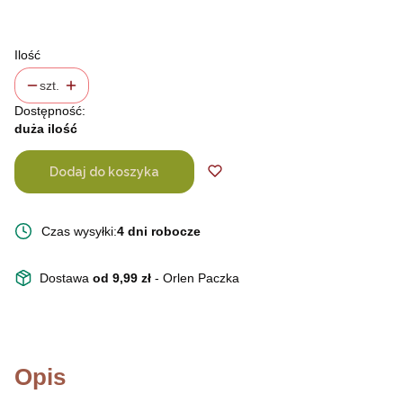
rozmiar T55 (411527KAK)
(+40,00 zł)
Ilość
szt.
Dostępność:
duża ilość
Dodaj do koszyka
Czas wysyłki:
4 dni robocze
Dostawa
od 9,99 zł
- Orlen Paczka
Opis