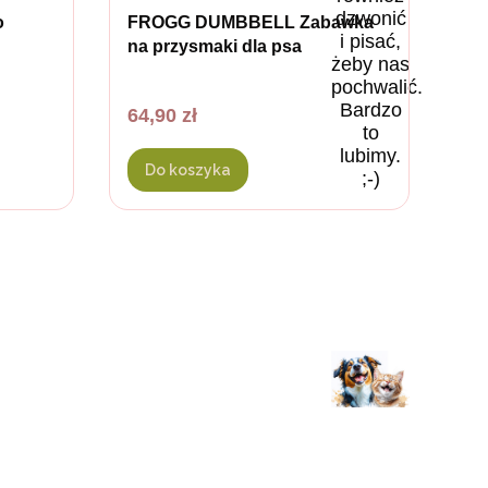
dzwonić
o
FROGG DUMBBELL Zabawka
i pisać,
na przysmaki dla psa
żeby nas
pochwalić.
Bardzo
Cena
64,90 zł
to
lubimy.
Do koszyka
;-)