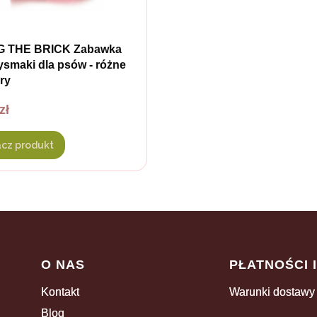
 THE BRICK Zabawka
ysmaki dla psów - różne
ry
zł
cz produkt
Linki w stopce
O NAS
PŁATNOŚCI 
Kontakt
Warunki dostawy
Blog