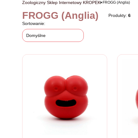
Zoologiczny Sklep Internetowy KROPEK
FROGG (Anglia)
FROGG (Anglia)
Produkty:
6
Lista produktów
Sortowanie:
Domyślne