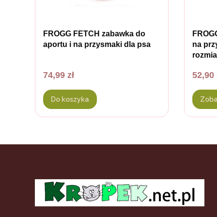
FROGG FETCH zabawka do
FROGG
aportu i na przysmaki dla psa
na prz
rozmia
Cena
Cena
74,99 zł
52,90 
Do koszyka
Zoba