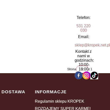
Telefon:
531 220
030
Email:
sklep@kropek.net.p
Kontakt z
nami w
godzinach:
10:00-
18:00
Strona
z 1
I DOSTAWA
INFORMACJE
Regulamin sklepu KROPEK
ROZDAJEMY SUPER KARMĘ!