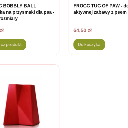
G BOBBLY BALL
FROGG TUG OF PAW - d
a na przysmaki dla psa -
aktywnej zabawy z psem
rozmiary
Cena
zł
64,50 zł
cz produkt
Do koszyka