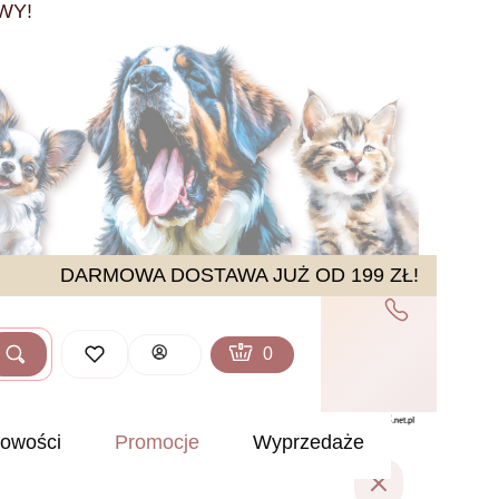
WY!
DARMOWA DOSTAWA JUŻ OD 199 ZŁ!
Produkty w koszyku: 0. Zobacz sz
Koszyk
Zaloguj się
Szukaj
ść
owości
Promocje
Wyprzedaże