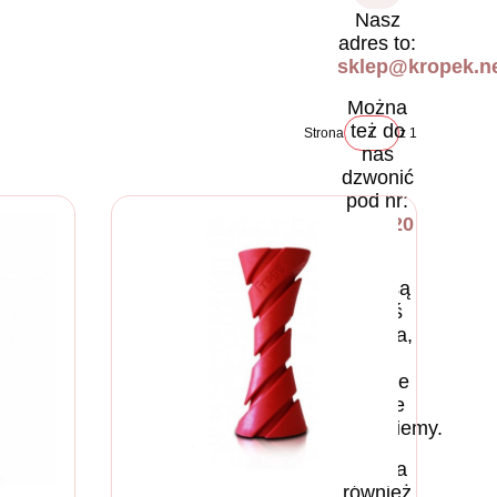
Nasz
adres to:
sklep@kropek.ne
Można
też do
Strona
z 1
nas
dzwonić
pod nr:
531 220
030
.
Jeśli są
jakieś
pytania,
to
chętnie
na nie
odpowiemy.
Można
również