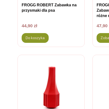
FROGG ROBERT Zabawka na
FROG
przysmaki dla psa
Zabawk
różne 
Cena
Cena
44,90 zł
47,90 
Do koszyka
Zoba