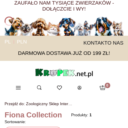
ZAUFAŁO NAM TYSIĄCE ZWIERZAKÓW -
DOŁĄCZCIE I WY!
PL
PLN
KONTAKT
O NAS
DARMOWA DOSTAWA JUŻ OD 199 ZŁ!
Produkty w ko
Menu
Otwórz wyszukiwarkę
Ulubione
Szukaj
Koszyk
Zaloguj się
Przejdź do:
Zoologiczny Sklep Internetowy KROPEK
Fiona Collection
Produkty:
1
Lista produktów
Sortowanie: