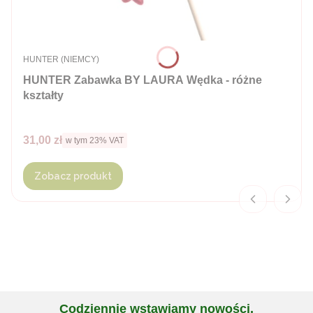
PRODUCENT
HUNTER (NIEMCY)
HUNTER Zabawka BY LAURA Wędka - różne
kształty
Cena brutto
31,00 zł
w tym %s VAT
w tym
23%
VAT
Zobacz produkt
Codziennie wstawiamy nowości,