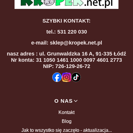
SZYBKI KONTAKT:
tel.: 531 220 030
e-mail: sklep@kropek.net.pl
nasz adres
: ul. Grunwaldzka 16 A, 91-335 Łódź
Nr konta: 31 1050 1461 1000 0097 4601 2773
NIP: 726-129-26-72
Linki w stopce
O NAS
Kontakt
Blog
Jak to wszystko się zaczęło - aktualizacja...