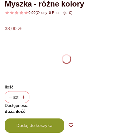
Myszka - różne kolory
0.00
(Oceny: 0 Recenzje: 0)
Cena
33,00 zł
Wybierz wariant produktu:
Poszczególne warianty mogą różnić się ceną
*
wybierz kolor
Pokaż wszystkie kolory
Ilość
szt.
Dostępność:
duża ilość
Dodaj do koszyka