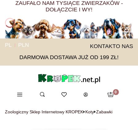
ZAUFAŁO NAM TYSIĄCE ZWIERZAKÓW -
DOŁĄCZCIE I WY!
PL
PLN
KONTAKT
O NAS
DARMOWA DOSTAWA JUŻ OD 199 ZŁ!
Produkty w ko
Menu
Otwórz wyszukiwarkę
Ulubione
Szukaj
Koszyk
Zaloguj się
Zoologiczny Sklep Internetowy KROPEK
Koty
Zabawki