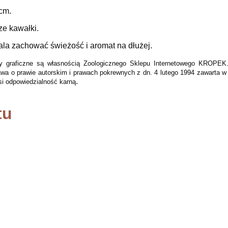
 cm.
ze kawałki.
a zachować świeżość i aromat na dłużej.
enty graficzne są własnością Zoologicznego Sklepu Internetowego KROPE
wa o prawie autorskim i prawach pokrewnych z dn. 4 lutego 1994 zawarta w 
.
si odpowiedzialność karną
tu