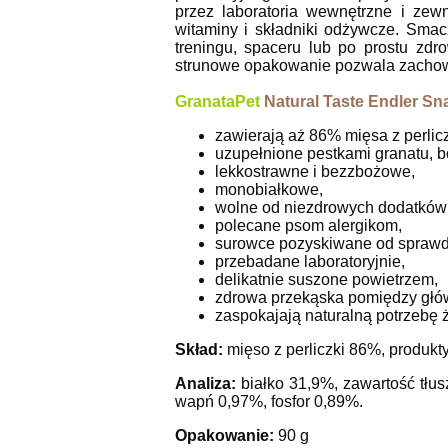
przez laboratoria wewnętrzne i zew
witaminy i składniki odżywcze. Smac
treningu, spaceru lub po prostu zd
strunowe opakowanie pozwala zachowa
GranataPet
Natural Taste Endler Sn
zawierają aż 86% mięsa z perlicz
uzupełnione pestkami granatu, b
lekkostrawne i bezzbożowe,
monobiałkowe,
wolne od niezdrowych dodatków
polecane psom alergikom,
surowce pozyskiwane od spraw
przebadane laboratoryjnie,
delikatnie suszone powietrzem,
zdrowa przekąska pomiędzy głó
zaspokajają naturalną potrzebę ż
Skład:
mięso z perliczki 86%, produkt
Analiza:
białko 31,9%, zawartość tłu
wapń 0,97%, fosfor 0,89%.
Opakowanie:
90 g