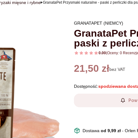
ryzaki mięsne i rybne
GranataPet Przysmaki naturalne - paski z perliczki dla ps
GRANATAPET (NIEMCY)
GranataPet P
paski z perlic
0.00
(Oceny: 0 Recenzje
Cena
21,50 zł
bez VAT
Dostępność:
spodziewana dost
Pow
Dostawa
od 9,99 zł
- Orlen