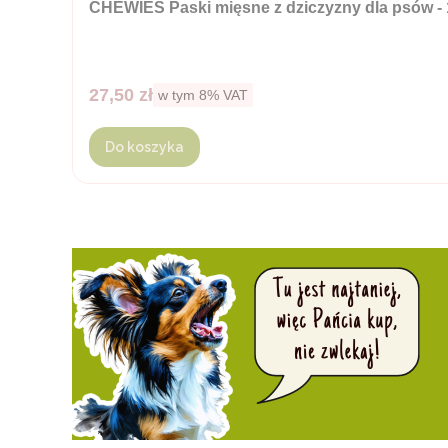
CHEWIES Paski mięsne z dziczyzny dla psów - 
Cena brutto
27,50 zł
w tym %s VAT
w tym
8%
VAT
Do koszyka