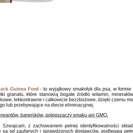
nack Guinea Fowl -
to wyjątkowy smakołyk dla psa, w formi
stki granatu, które stanowią bogate źródło witamin, minerałó
kowe, lekkostrawne i całkowicie bezzbożowe, dzięki czemu mog
go lub przebywające na diecie eliminacyjnej.
serwantów, barwników, polepszaczy smaku ani GMO.
 Szwajcarii, z zachowaniem pełnej identyfikowalności sk
są od zaufanych i sprawdzonych dostawców, podlegają pełnej