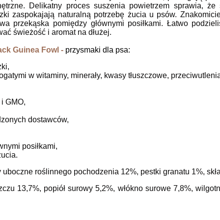
nętrzne. Delikatny proces suszenia powietrzem sprawia, że 
zki zaspokajają naturalną potrzebę żucia u psów. Znakomic
rowa przekąska pomiędzy głównymi posiłkami. Łatwo podziel
ć świeżość i aromat na dłużej.
ack Guinea Fowl -
przysmaki dla psa:
ki,
ogatymi w witaminy, minerały, kwasy tłuszczowe, przeciwutleni
 i GMO,
dzonych dostawców,
wnymi posiłkami,
ucia.
y uboczne roślinnego pochodzenia 12%, pestki granatu 1%, skł
szczu 13,7%, popiół surowy 5,2%, włókno surowe 7,8%, wilgot