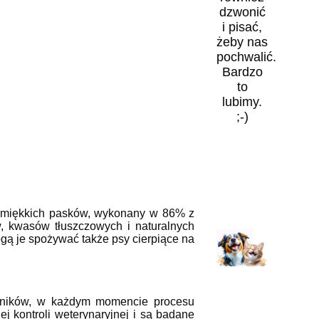
dzwonić
i pisać,
żeby nas
pochwalić.
Bardzo
to
lubimy.
;-)
e miękkich pasków, wykonany w 86% z
w, kwasów tłuszczowych i naturalnych
ą je spożywać także psy cierpiące na
ładników, w każdym momencie procesu
 kontroli weterynaryjnej i są badane