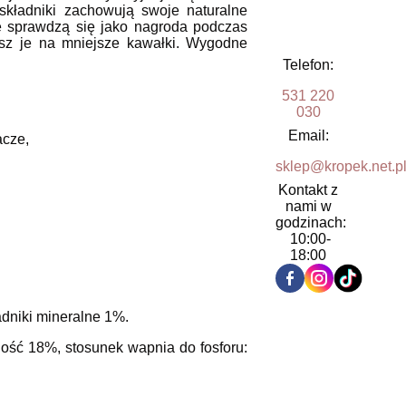
składniki zachowują swoje naturalne
ie sprawdzą się jako nagroda podczas
isz je na mniejsze kawałki. Wygodne
Telefon:
531 220
030
Email:
acze,
sklep@kropek.net.p
Kontakt z
nami w
godzinach:
10:00-
18:00
adniki mineralne 1%.
ność 18%, stosunek wapnia do fosforu: