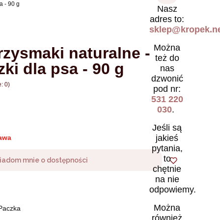
a - 90 g
Nasz
adres to:
sklep@kropek.ne
Można
rzysmaki naturalne -
też do
zki dla psa - 90 g
nas
dzwonić
: 0)
pod nr:
531 220
030
.
Jeśli są
jakieś
awa
pytania,
to
iadom mnie o dostępności
chętnie
na nie
odpowiemy.
Można
 Paczka
również