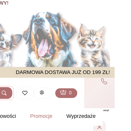
WY!
DARMOWA DOSTAWA JUŻ OD 199 ZŁ!
Produkty w koszyku: 0. Zobacz sz
Koszyk
Zaloguj się
Szukaj
ść
owości
Promocje
Wyprzedaże