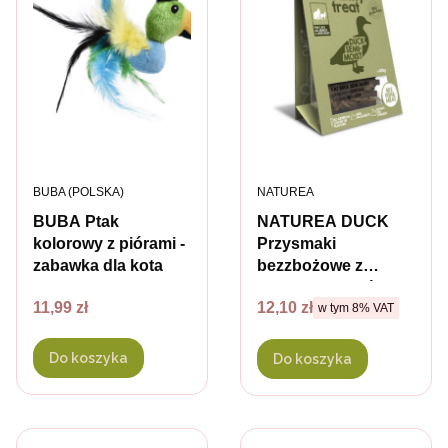
PRODUCENT
PRODUCENT
BUBA (POLSKA)
NATUREA
BUBA Ptak
NATUREA DUCK
kolorowy z piórami -
Przysmaki
zabawka dla kota
bezzbożowe z
kaczką dla kotów -
Cena
Cena brutto
11,99 zł
12,10 zł
w tym %s VAT
100 g
w tym
8%
VAT
Do koszyka
Do koszyka