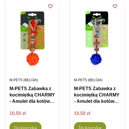
PRODUCENT
PRODUCENT
M-PETS (BELGIA)
M-PETS (BELGIA)
M-PETS Zabawka z
M-PETS Zabawka z
kocimiętką CHARMY
kocimiętką CHARMY
- Amulet dla kotów -
- Amulet dla kotów -
kolor
kolor niebieski
Cena
Cena
10,50 zł
10,50 zł
pomarańczowy
Do koszyka
Do koszyka