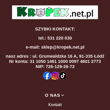
SZYBKI KONTAKT:
tel.: 531 220 030
e-mail: sklep@kropek.net.pl
nasz adres
: ul. Grunwaldzka 16 A, 91-335 Łódź
Nr konta: 31 1050 1461 1000 0097 4601 2773
NIP: 726-129-26-72
Linki w stopce
O NAS
Kontakt