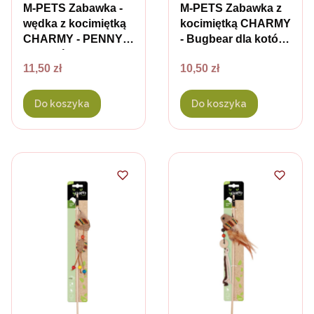
M-PETS Zabawka -
M-PETS Zabawka z
wędka z kocimiętką
kocimiętką CHARMY
CHARMY - PENNY
- Bugbear dla kotów
dla kotów
- kolor niebieski
Cena
Cena
11,50 zł
10,50 zł
Do koszyka
Do koszyka