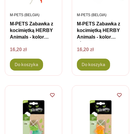
PRODUCENT
PRODUCENT
M-PETS (BELGIA)
M-PETS (BELGIA)
M-PETS Zabawka z
M-PETS Zabawka z
kocimiętką HERBY
kocimiętką HERBY
Animals - kolor
Animals - kolor
błękitny
różowy
Cena
Cena
16,20 zł
16,20 zł
Do koszyka
Do koszyka