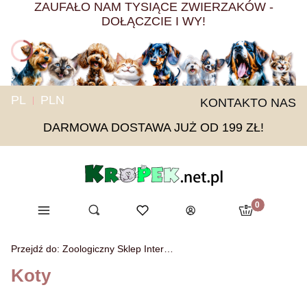
ZAUFAŁO NAM TYSIĄCE ZWIERZAKÓW -
DOŁĄCZCIE I WY!
PL
PLN
KONTAKT
O NAS
DARMOWA DOSTAWA JUŻ OD 199 ZŁ!
Produkty w ko
Menu
Otwórz wyszukiwarkę
Ulubione
Szukaj
Koszyk
Zaloguj się
Przejdź do:
Zoologiczny Sklep Internetowy KROPEK
Koty