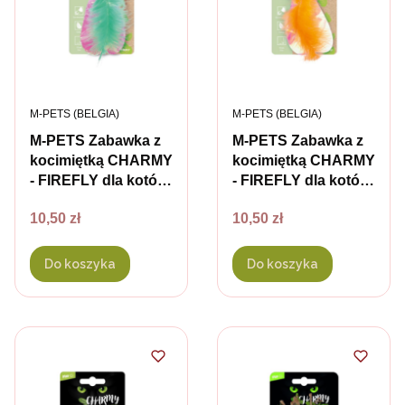
PRODUCENT
PRODUCENT
M-PETS (BELGIA)
M-PETS (BELGIA)
M-PETS Zabawka z
M-PETS Zabawka z
kocimiętką CHARMY
kocimiętką CHARMY
- FIREFLY dla kotów
- FIREFLY dla kotów
- kolor zielony
- kolor
Cena
Cena
10,50 zł
10,50 zł
pomarańczowy
Do koszyka
Do koszyka