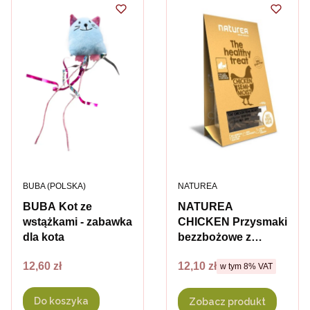
PRODUCENT
PRODUCENT
BUBA (POLSKA)
NATUREA
BUBA Kot ze
NATUREA
wstążkami - zabawka
CHICKEN Przysmaki
dla kota
bezzbożowe z
kurczakiem dla
Cena
Cena brutto
12,60 zł
12,10 zł
w tym %s VAT
kotów - 100g
w tym
8%
VAT
Do koszyka
Zobacz produkt