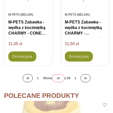
PRODUCENT
PRODUCENT
M-PETS (BELGIA)
M-PETS (BELGIA)
M-PETS Zabawka -
M-PETS Zabawka -
wędka z kocimiętką
wędka z kocimiętką
CHARMY - CONE
CHARMY -
dla kotów
SARDINE dla kotów
Cena
Cena
11,50 zł
11,50 zł
Do koszyka
Do koszyka
Strona
z 68
Wróć do pierwszej strony z produktami
Przejdź do osta
POLECANE PRODUKTY