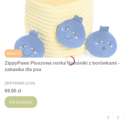
Nowość
ZippyPaws Pluszowa norka Naleśniki z borówkami -
zabawka dla psa
PRODUCENT
ZIPPYPAWS (USA)
Cena
69,90 zł
Do koszyka