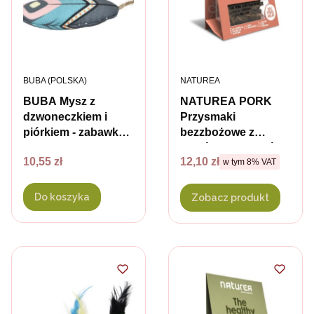
PRODUCENT
PRODUCENT
BUBA (POLSKA)
NATUREA
BUBA Mysz z
NATUREA PORK
dzwoneczkiem i
Przysmaki
piórkiem - zabawka
bezzbożowe z
dla kota
wątróbką dla kotów -
Cena
Cena brutto
10,55 zł
12,10 zł
w tym %s VAT
100 g
w tym
8%
VAT
Do koszyka
Zobacz produkt