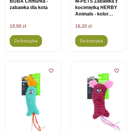
BUBA Chmurka -
M-PETS Zabawka z
zabawka dla kota
kocimiętką HERBY
Animals - kolor
niebieski
Cena
Cena
18,99 zł
16,20 zł
Do koszyka
Do koszyka