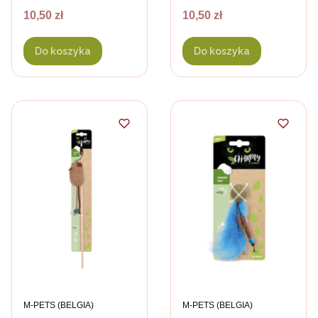
- kolor zielony
- kolor
Cena
Cena
10,50 zł
10,50 zł
pomarańczowy
Do koszyka
Do koszyka
PRODUCENT
PRODUCENT
M-PETS (BELGIA)
M-PETS (BELGIA)