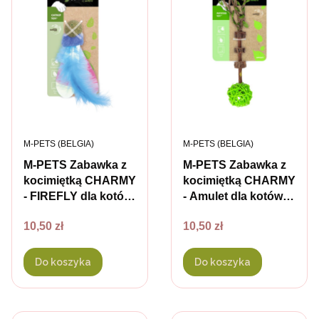
PRODUCENT
PRODUCENT
M-PETS (BELGIA)
M-PETS (BELGIA)
M-PETS Zabawka z
M-PETS Zabawka z
kocimiętką CHARMY
kocimiętką CHARMY
- FIREFLY dla kotów
- Amulet dla kotów -
- kolor niebieski
kolor zielony
Cena
Cena
10,50 zł
10,50 zł
Do koszyka
Do koszyka