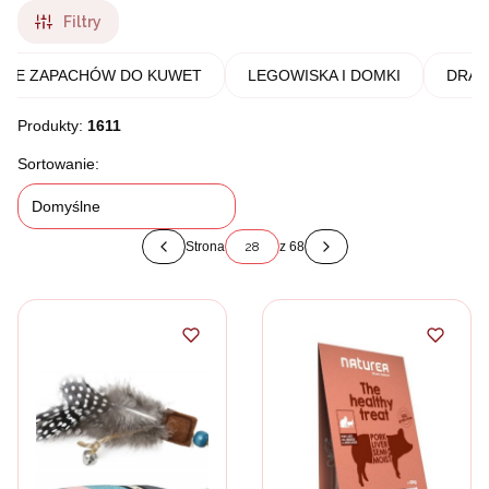
Filtry
CZE ZAPACHÓW DO KUWET
LEGOWISKA I DOMKI
DRAP
Produkty:
1611
Lista produktów
Sortowanie:
Domyślne
Strona
z 68
Poprzednie produkty
Następne produkty